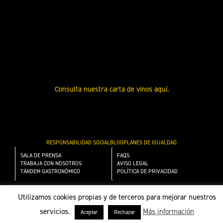
Consulta nuestra carta de vinos aquí.
RESPONSABILIDAD SOCIAL
BLOG
PLANES DE IGUALDAD
SALA DE PRENSA
FAQS
TRABAJA CON NOSOTROS
AVISO LEGAL
TÁNDEM GASTRONÓMICO
POLÍTICA DE PRIVACIDAD
Utilizamos cookies propias y de terceros para mejorar nuestros
SUSCRÍBETE A NUESTRA NEWSLETTER
servicios.
Más información
Aceptar
Rechazar